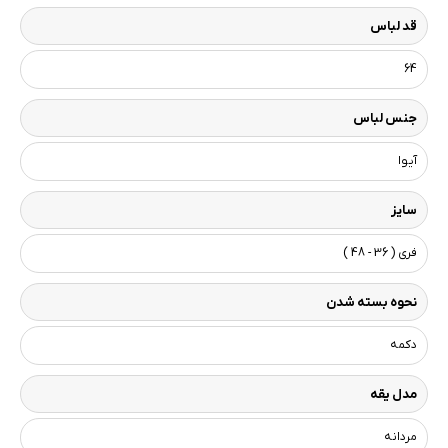
قد لباس
64
جنس لباس
آیوا
سایز
فری ( 36 - 48 )
نحوه بسته شدن
دکمه
مدل یقه
مردانه