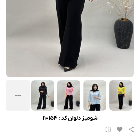
شومیز دلوان کد : 110154