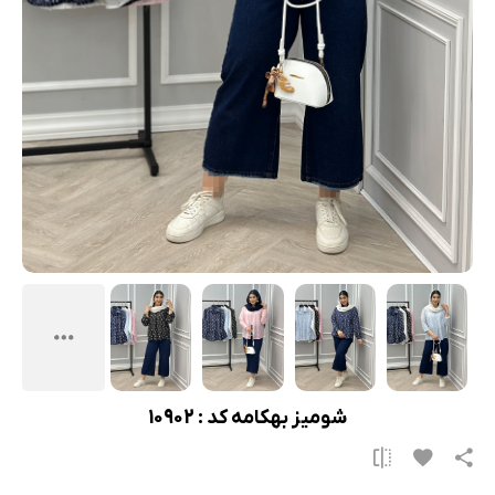
شومیز بهکامه کد : 10902