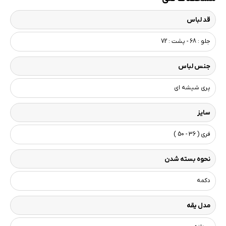
قد لباس
جلو : 68 - پشت : 72
جنس لباس
پری شیشه ای
سایز
فری ( 36 - 50 )
نحوه بسته شدن
دکمه
مدل یقه