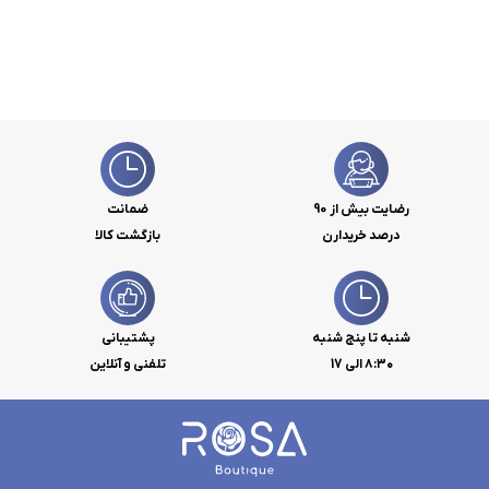
رضایت بیش از 90
ضمانت
درصد خریدارن
بازگشت کالا
شنبه تا پنج شنبه
پشتیبانی
۸:۳۰ الی 17
تلفنی و آنلاین