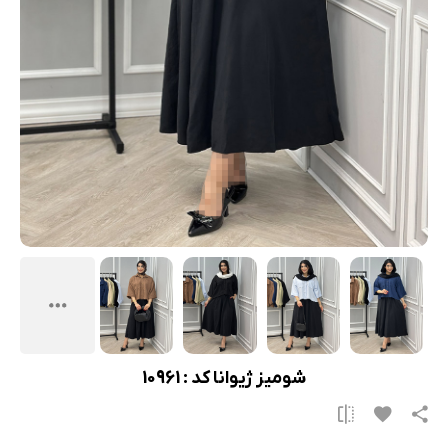
شومیز ژیوانا کد : 10961