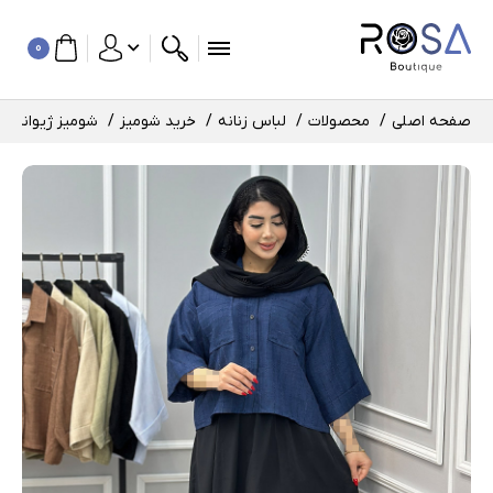
0
صفحه اصلی
محصولات
لباس زنانه
خرید شومیز
شومیز ژیوانا کد : 961