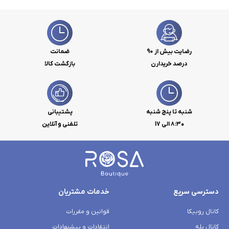
رضایت بیش از 90
ضمانت
درصد خریدارن
بازگشت کالا
شنبه تا پنج شنبه
پشتیبانی
۸:۳۰ الی 17
تلفنی و آنلاین
دسترسی سریع
خدمات مشتریان
کانال روبیکا
قوانین و مقررات
کانال بله
انتقادات و پیشنهادات