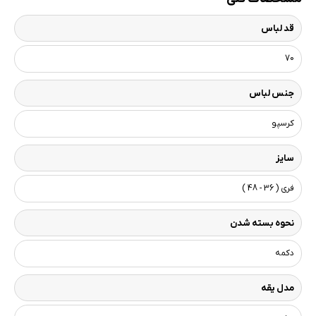
قد لباس
70
جنس لباس
کرسپو
سایز
فری ( 36 - 48 )
نحوه بسته شدن
دکمه
مدل یقه