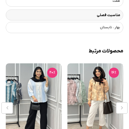
هفت
مناسبت فصلی
بهار ، تابستان
محصولات مرتبط
20٪
16٪