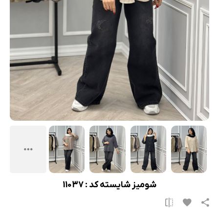
شومیز شایسته کد : 11037