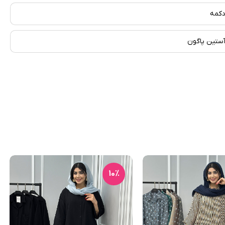
کمه
ستین پاگون
10٪