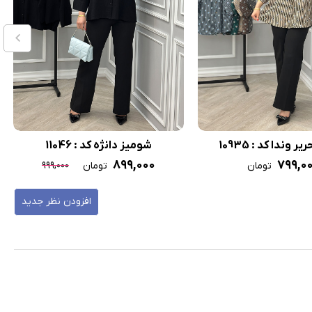
 وندا کد : 10935
شومیز دانژه کد : 11046
۸۹۹,۰۰۰
۷۹۹,۰
۹۹۹,۰۰۰
تومان
تومان
افزودن نظر جدید