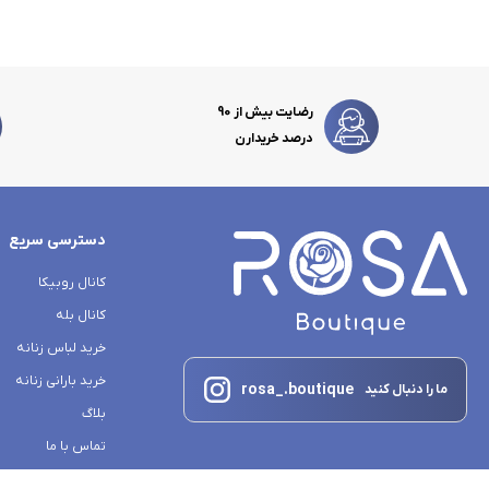
رضایت بیش از 90
درصد خریدارن
دسترسی سریع
کانال روبیکا
کانال بله
خرید لباس زنانه
خرید بارانی زنانه
rosa_.boutique
ما را دنبال کنید
بلاگ
تماس با ما
درباره ما