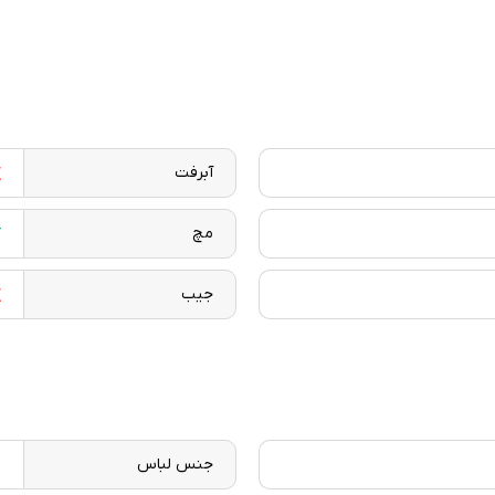
آبرفت
مچ
جیب
جنس لباس
ش