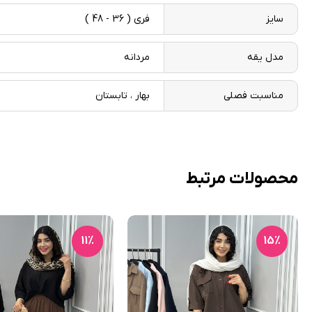
سایز
فری ( 36 - 48 )
مدل یقه
مردانه
مناسبت فصلی
بهار ، تابستان
محصولات مرتبط
11٪
15٪