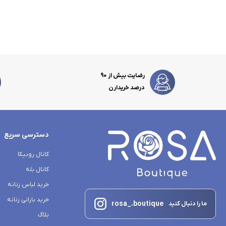
رضایت بیش از 90
درصد خریدارن
دسترسی سریع
کانال روبیکا
کانال بله
خرید لباس زنانه
خرید بارانی زنانه
rosa_.boutique
ما را دنبال کنید
بلاگ