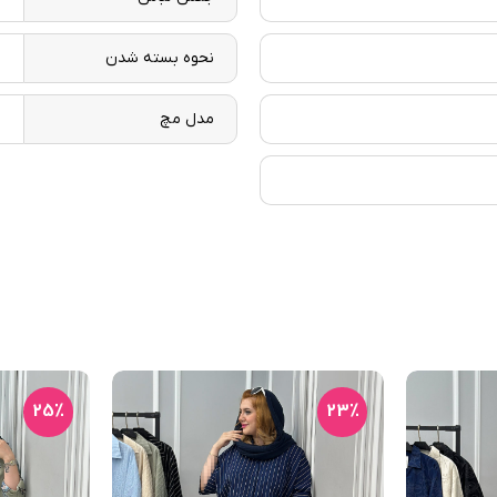
نحوه بسته شدن
د
مدل مچ
د
25٪
23٪