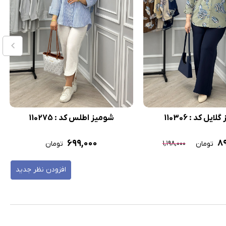
ایل کد : 110306
شومیز اطلس کد : 110275
۶۹۹,۰۰۰
۸۹
۱,۱۹۸,۰۰۰
تومان
تومان
افزودن نظر جدید