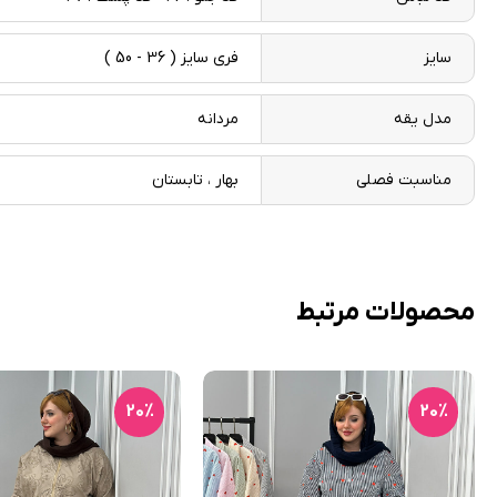
سایز
فری سایز ( 36 - 50 )
مدل یقه
مردانه
مناسبت فصلی
بهار ، تابستان
محصولات مرتبط
20٪
20٪