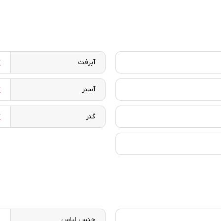
آبرفت
آستر
گتر
جنس لباس
س