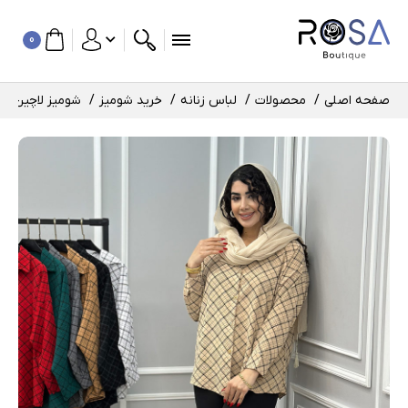
0
صفحه اصلی
محصولات
لباس زنانه
خرید شومیز
شومیز لاچین کد : 54