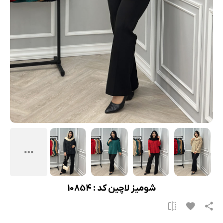
شومیز لاچین کد : 10854