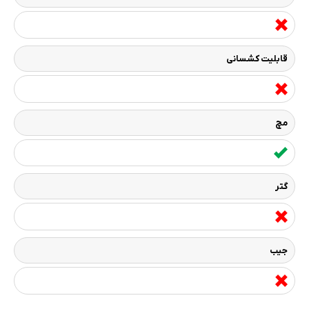
قابلیت کشسانی
مچ
گتر
جیب