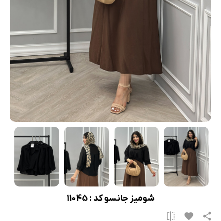
شومیز جانسو کد : 11045