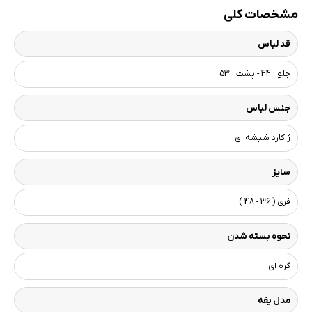
مشخصات کلی
قد لباس
جلو : 44 - پشت : 53
جنس لباس
ژاکارد شیشه ای
سایز
فری ( 36 - 48 )
نحوه بسته شدن
گره ای
مدل یقه