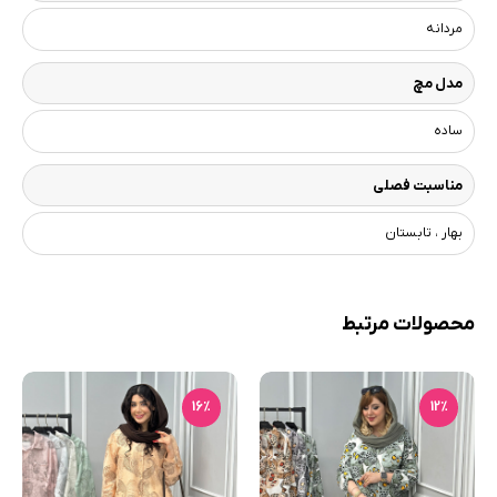
مردانه
مدل مچ
ساده
مناسبت فصلی
بهار ، تابستان
محصولات مرتبط
16٪
12٪