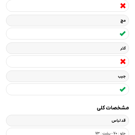
مچ
گتر
جیب
مشخصات کلی
قد لباس
جلو : 70 - پشت : 73