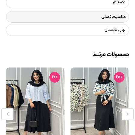
دکمه دار
مناسبت فصلی
بهار ، تابستان
محصولات مرتبط
17٪
25٪