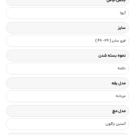
جنس لباس
آیوا
سایز
فری سایز ( 36 - 48 )
نحوه بسته شدن
دکمه
مدل یقه
مردانه
مدل مچ
آستین پاگون