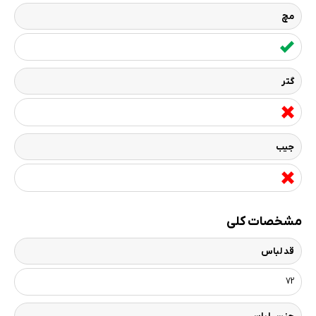
مچ
گتر
جیب
مشخصات کلی
قد لباس
72