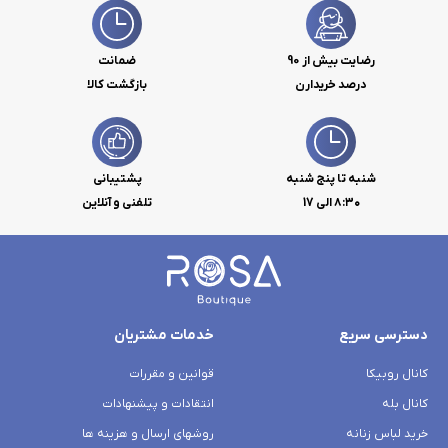
رضایت بیش از 90
ضمانت
درصد خریدارن
بازگشت کالا
شنبه تا پنج شنبه
پشتیبانی
۸:۳۰ الی 17
تلفنی و آنلاین
دسترسی سریع
خدمات مشتریان
کانال روبیکا
قوانین و مقررات
کانال بله
انتقادات و پیشنهادات
خرید لباس زنانه
روشهای ارسال و هزینه ها