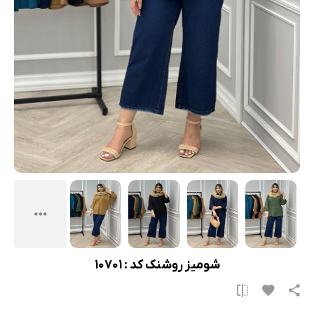
شومیز روشنک کد : 10701