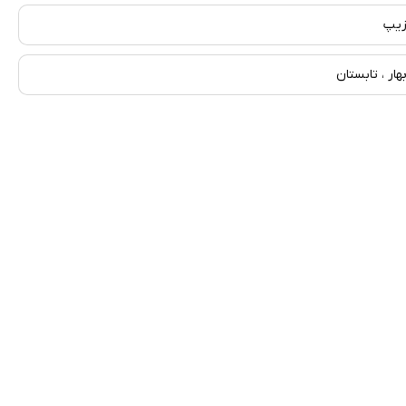
یپ
هار ، تابستان