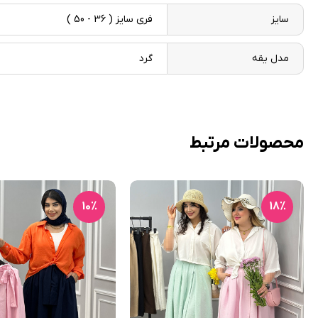
سایز
فری سایز ( 36 - 50 )
مدل یقه
گرد
محصولات مرتبط
10٪
18٪