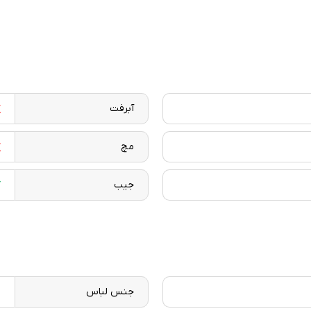
آبرفت
مچ
جیب
جنس لباس
س