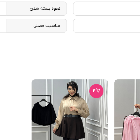
نحوه بسته شدن
ز
مناسبت فصلی
ب
29٪