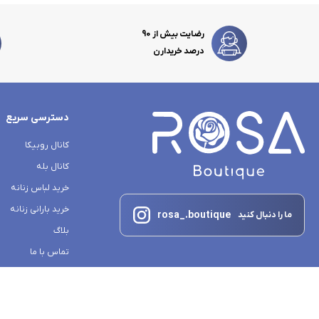
رضایت بیش از 90
درصد خریدارن
دسترسی سریع
کانال روبیکا
کانال بله
خرید لباس زنانه
خرید بارانی زنانه
rosa_.boutique
ما را دنبال کنید
بلاگ
تماس با ما
درباره ما