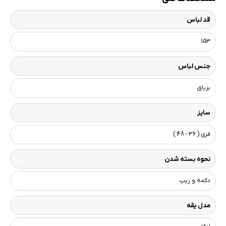
قد لباس
153
جنس لباس
بزیاق
سایز
فری ( 36 - 48 )
نحوه بسته شدن
دکمه و زپپ
مدل یقه