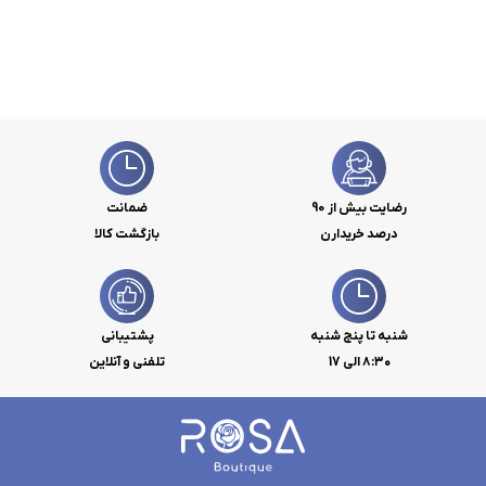
رضایت بیش از 90
ضمانت
درصد خریدارن
بازگشت کالا
شنبه تا پنج شنبه
پشتیبانی
۸:۳۰ الی 17
تلفنی و آنلاین