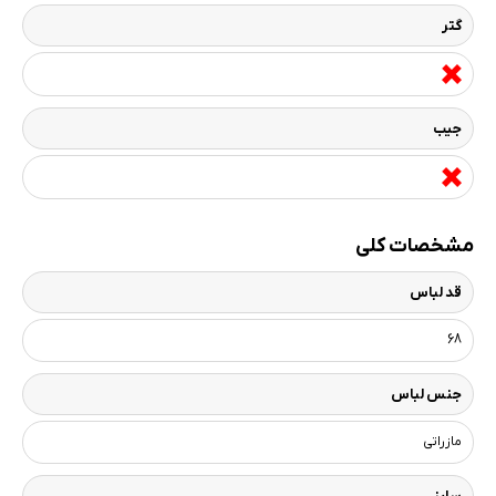
گتر
جیب
مشخصات کلی
قد لباس
68
جنس لباس
مازراتی