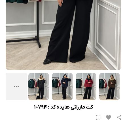
کت مازراتی هایده کد : 10794