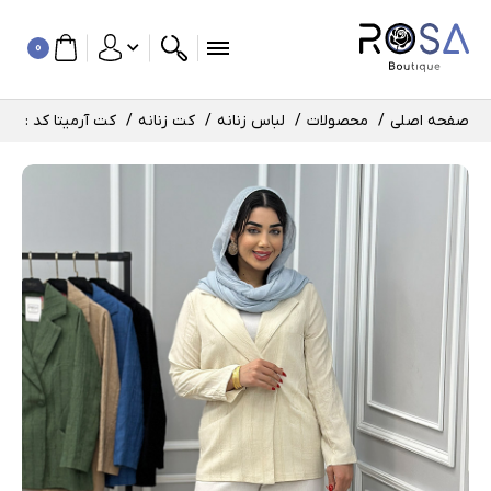
0
صفحه اصلی
محصولات
لباس زنانه
کت زنانه
کت آرمیتا کد : 10885