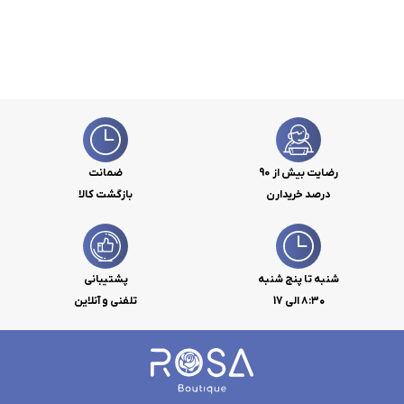
رضایت بیش از 90
ضمانت
درصد خریدارن
بازگشت کالا
شنبه تا پنج شنبه
پشتیبانی
۸:۳۰ الی 17
تلفنی و آنلاین