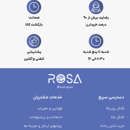
رضایت بیش از 90
ضمانت
درصد خریدارن
بازگشت کالا
شنبه تا پنج شنبه
پشتیبانی
۸:۳۰ الی 17
تلفنی و آنلاین
دسترسی سریع
خدمات مشتریان
کانال روبیکا
قوانین و مقررات
کانال بله
انتقادات و پیشنهادات
خرید لباس زنانه
روشهای ارسال و هزینه ها