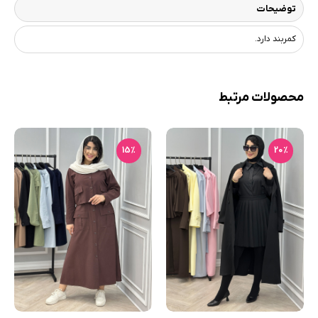
توضیحات
کمربند دارد.
محصولات مرتبط
15٪
20٪