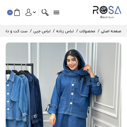
0
صفحه اصلی
محصولات
لباس زنانه
لباس جین
ست کت و دامن جین 