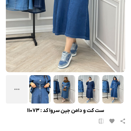
ست کت و دامن جین سروا کد : 11073