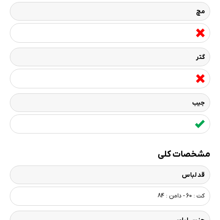
مچ
گتر
جیب
مشخصات کلی
قد لباس
کت : 60 - دامن : 84