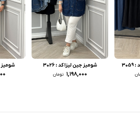
305
شومیز جین لیزا کد : 3026
شومیز جین
۰۰۰
۱,۱۹۸,۰۰۰
ان
تومان