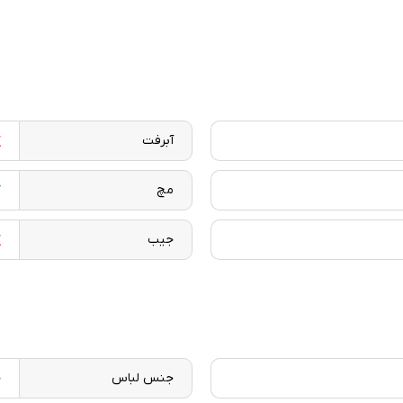
آبرفت
مچ
جیب
جنس لباس
ج