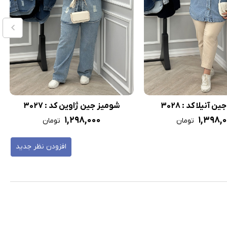
 آنیلا کد : 3028
شومیز جین ژاوین کد : 3027
۱,۲۹۸,۰۰۰
۱,۳۹۸,
تومان
تومان
افزودن نظر جدید