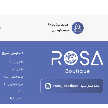
رضایت بیش از 90
درصد خریدارن
دسترسی سریع
کانال روبیکا
کانال بله
خرید لباس زنانه
خرید بارانی زنانه
rosa_.boutique
ما را دنبال کنید
بلاگ
تماس با ما
درباره ما