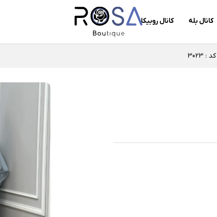
کانال بله
کانال روبیکا
 3023