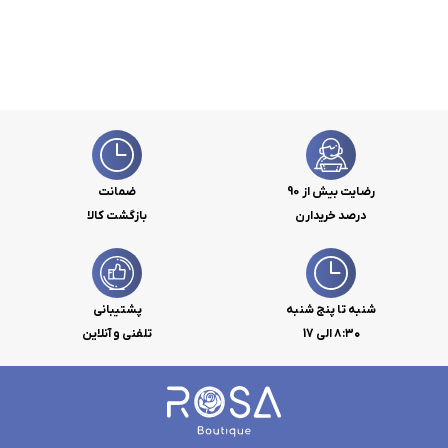
رضایت بیش از 90
ضمانت
درصد خریدارن
بازگشت کالا
شنبه تا پنج شنبه
پشتیبانی
۸:۳۰ الی 17
تلفنی و آنلاین