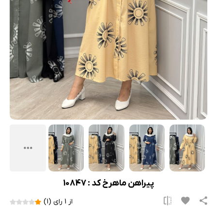
پیراهن ماهرخ کد : 10847
از 1 رای (1)