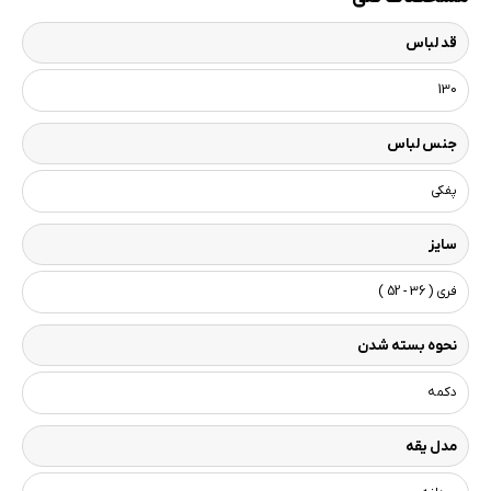
قد لباس
130
جنس لباس
پفکی
سایز
فری ( 36 - 52 )
نحوه بسته شدن
دکمه
مدل یقه