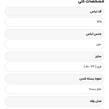
مشخصات کلی
قد لباس
135
جنس لباس
نخی
سایز
فری ( 36 - 50 )
نحوه بسته شدن
جلو بسته
مدل یقه