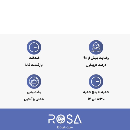
رضایت بیش از 90
ضمانت
درصد خریدارن
بازگشت کالا
شنبه تا پنج شنبه
پشتیبانی
۸:۳۰ الی 17
تلفنی و آنلاین