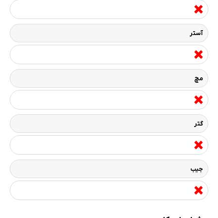
آستر
مچ
گتر
جیب