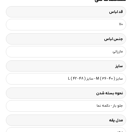
قد لباس
70
جنس لباس
مازراتی
سایز
سایز M ( 36 - 40 ) - سایز L ( 42 - 48 )
نحوه بسته شدن
جلو باز - دکمه نما
مدل یقه