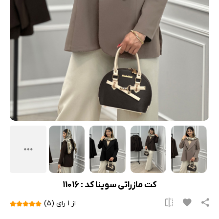
کت مازراتی سوینا کد : 11016
از 1 رای (5)