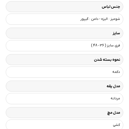
جنس لباس
شومیز : الیزه - دامن : گیپور
سایز
فری سایز ( 36 - 48 )
نحوه بسته شدن
دکمه
مدل یقه
مردانه
مدل مچ
کشی