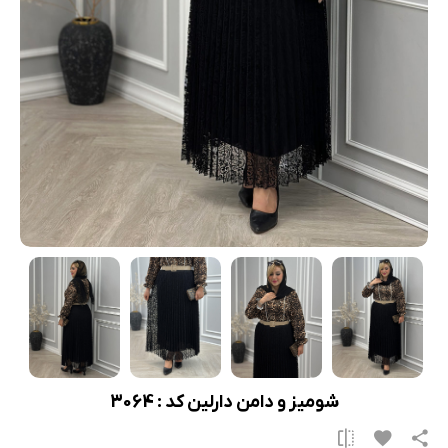
شومیز و دامن دارلین کد : 3064