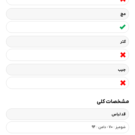
مچ
گتر
جیب
مشخصات کلی
قد لباس
شومیز : 70 - دامن : 94