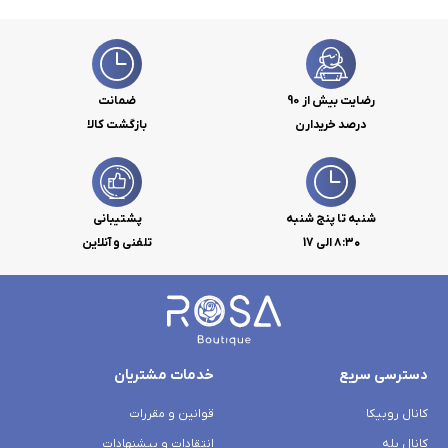
رضایت بیش از 90
ضمانت
درصد خریدارن
بازگشت کالا
شنبه تا پنج شنبه
پشتیبانی
۸:۳۰ الی 17
تلفنی و آنلاین
دسترسی سریع
خدمات مشتریان
کانال روبیکا
قوانین و مقررات
کانال بله
انتقادات و پیشنهادات