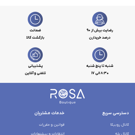
رضایت بیش از 90
ضمانت
درصد خریدارن
بازگشت کالا
شنبه تا پنج شنبه
پشتیبانی
۸:۳۰ الی 17
تلفنی و آنلاین
دسترسی سریع
خدمات مشتریان
کانال روبیکا
قوانین و مقررات
کانال بله
انتقادات و پیشنهادات