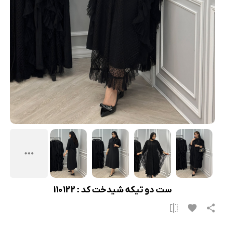
ست دو تیکه شیدخت کد : 110122