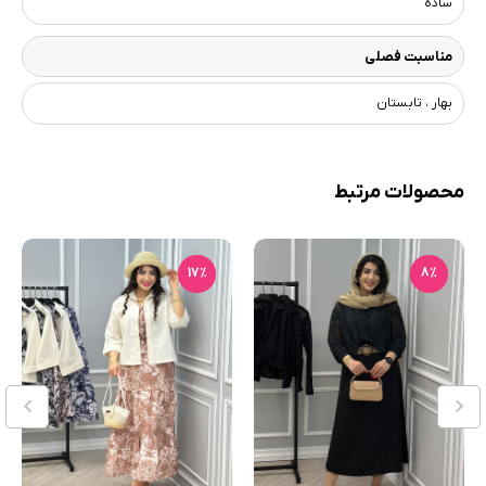
ساده
مناسبت فصلی
بهار ، تابستان
محصولات مرتبط
17٪
8٪