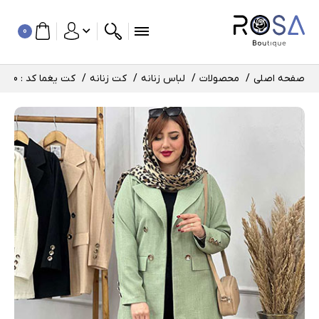
0
صفحه اصلی
محصولات
لباس زنانه
کت زنانه
کت یغما کد : 184370