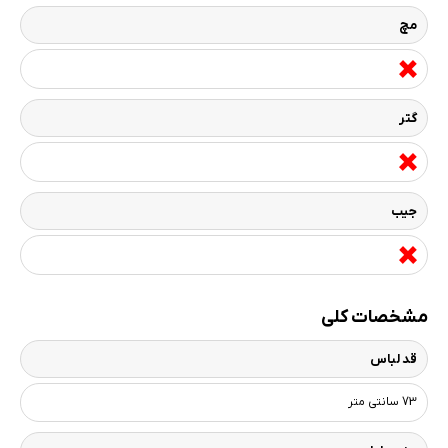
مچ
گتر
جیب
مشخصات کلی
قد لباس
73 سانتی متر