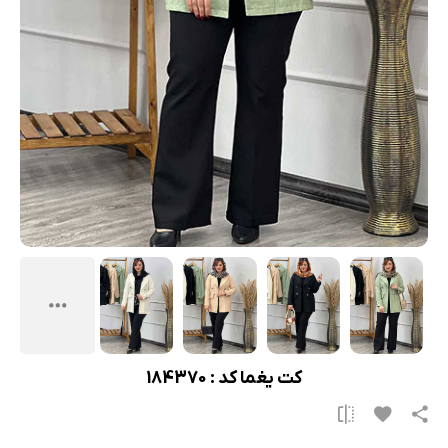
کت یغما کد : 184370