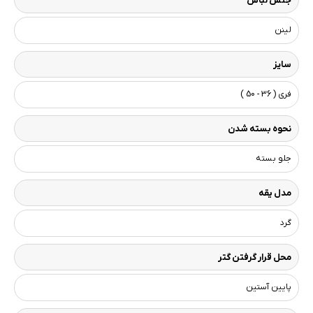
جنس لباس
لینن
سایز
فری ( 36 - 50 )
نحوه بسته شدن
جلو بسته
مدل یقه
گرد
محل قرار گرفتن گتر
پایین آستین