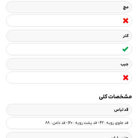
مچ
گتر
جیب
مشخصات کلی
قد لباس
قد جلوی رویه : 42 - قد پشت رویه : 120 - قد دامن : 88