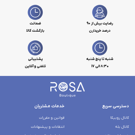
رضایت بیش از 90
ضمانت
درصد خریدارن
بازگشت کالا
شنبه تا پنج شنبه
پشتیبانی
۸:۳۰ الی 17
تلفنی و آنلاین
دسترسی سریع
خدمات مشتریان
کانال روبیکا
قوانین و مقررات
کانال بله
انتقادات و پیشنهادات