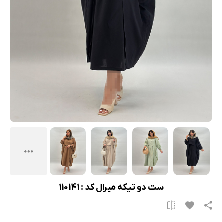
ست دو تیکه میرال کد : 110141