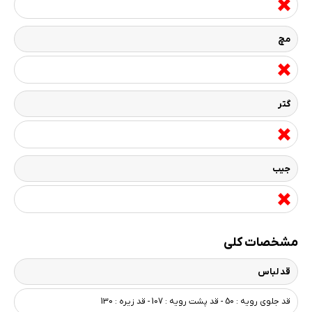
مچ
گتر
جیب
مشخصات کلی
قد لباس
قد جلوی رویه : 50 - قد پشت رویه : 107 - قد زیره : 130