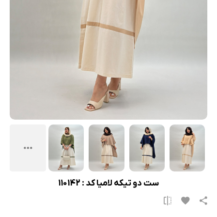
ست دو تیکه لامیا کد : 110142