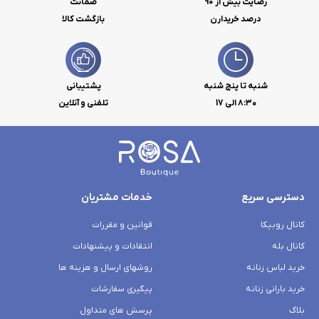
رضایت بیش از 90
ضمانت
درصد خریدارن
بازگشت کالا
شنبه تا پنج شنبه
پشتیبانی
۸:۳۰ الی 17
تلفنی و آنلاین
دسترسی سریع
خدمات مشتریان
کانال روبیکا
قوانین و مقررات
کانال بله
انتقادات و پیشنهادات
خرید لباس زنانه
روشهای ارسال و هزینه ها
خرید بارانی زنانه
پیگیری سفارشات
بلاگ
پرسش های متداول