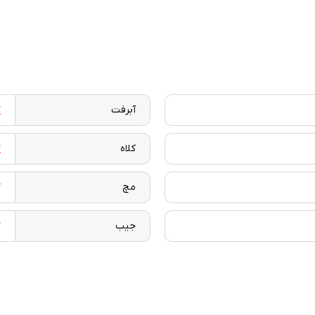
آبرفت
کلاه
مچ
جیب