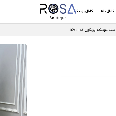
کانال بله
کانال روبیکا
ست دوتیکه پریگون کد : 10601