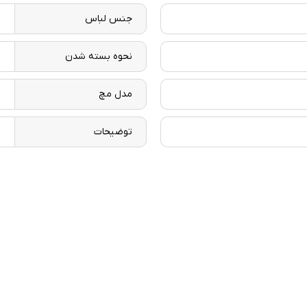
جنس لباس
م
نحوه بسته شدن
ز
مدل مچ
س
توضیحات
ش