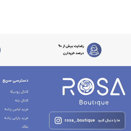
رضایت بیش از 90
درصد خریدارن
دسترسی سریع
کانال روبیکا
کانال بله
خرید لباس زنانه
خرید بارانی زنانه
rosa_.boutique
ما را دنبال کنید
بلاگ