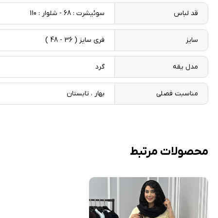
قد لباس
سوئیشرت : 68 - شلوار : 110
سایز
فری سایز ( 36 - 48 )
مدل یقه
گرد
مناسبت فصلی
بهار ، تابستان
محصولات مرتبط