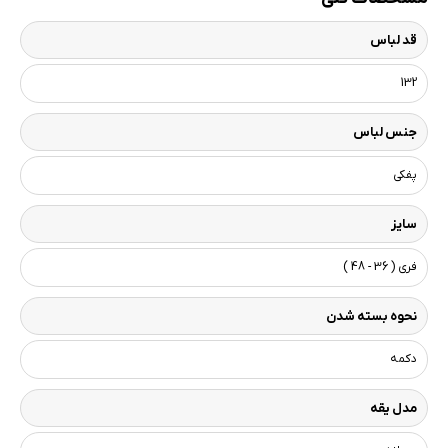
قد لباس
132
جنس لباس
پفکی
سایز
فری ( 36 - 48 )
نحوه بسته شدن
دکمه
مدل یقه