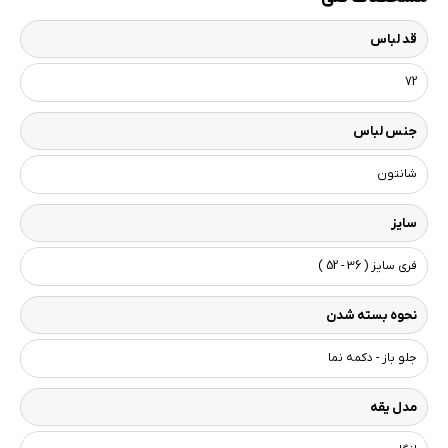
قد لباس
72
جنس لباس
شانتون
سایز
فری سایز ( 36 - 52 )
نحوه بسته شدن
جلو باز - دکمه نما
مدل یقه