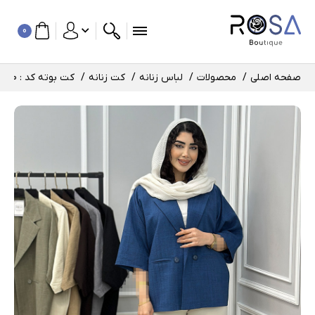
0
صفحه اصلی
محصولات
لباس زنانه
کت زنانه
کت بوته کد : 10680