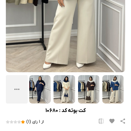
کت بوته کد : 10680
از 1 رای (1)