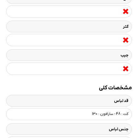
گتر
جیب
مشخصات کلی
قد لباس
کت : 48 - سارافون : 130
جنس لباس