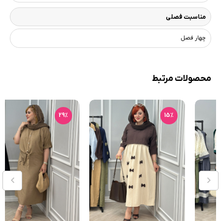
مناسبت فصلی
چهار فصل
محصولات مرتبط
29٪
15٪