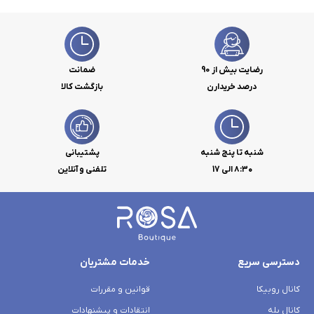
رضایت بیش از 90
ضمانت
درصد خریدارن
بازگشت کالا
شنبه تا پنج شنبه
پشتیبانی
۸:۳۰ الی 17
تلفنی و آنلاین
دسترسی سریع
خدمات مشتریان
کانال روبیکا
قوانین و مقررات
کانال بله
انتقادات و پیشنهادات