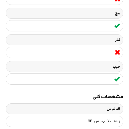
مچ
گتر
جیب
مشخصات کلی
قد لباس
ژیله : 70 - پیراهن : 112