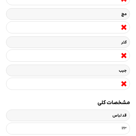
مچ
گتر
جیب
مشخصات کلی
قد لباس
123