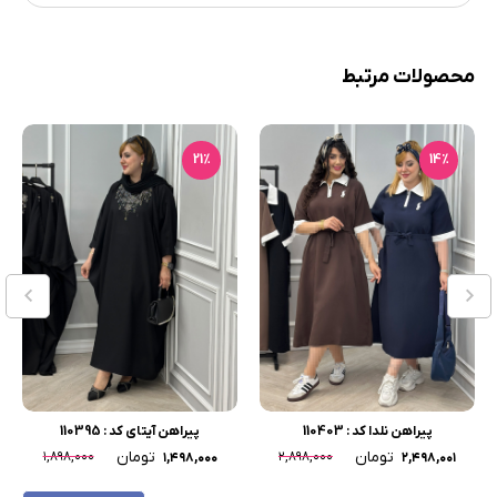
محصولات مرتبط
21٪
14٪
پیراهن نلدا کد : 110403
پیراهن آیتای کد : 110395
تومان
تومان
۱,۸۹۸,۰۰۰
۲,۸۹۸,۰۰۰
۱,۴۹۸,۰۰۰
۲,۴۹۸,۰۰۱