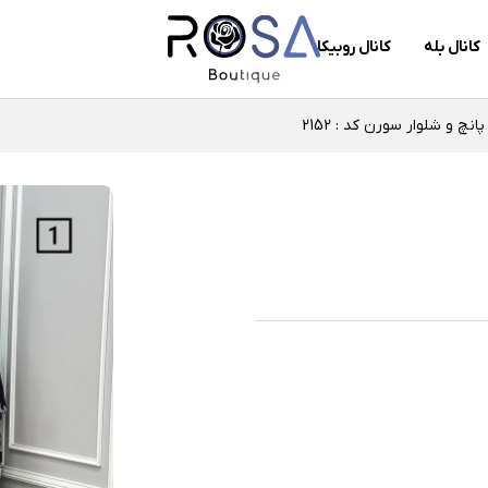
کانال بله
کانال روبیکا
پانچ و شلوار سورن کد : 2152