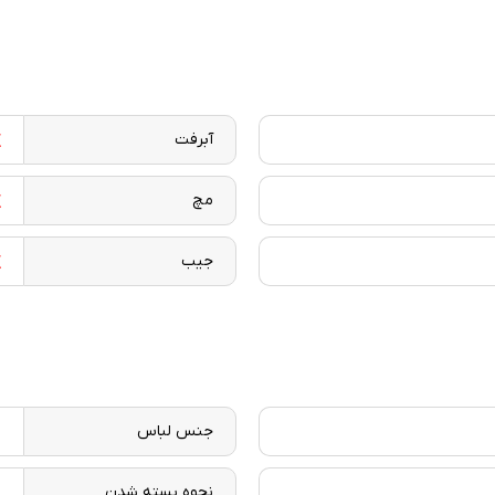
آبرفت
مچ
جیب
جنس لباس
ا
نحوه بسته شدن
د