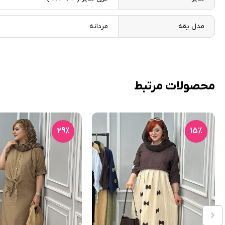
مدل یقه
مردانه
محصولات مرتبط
29٪
15٪