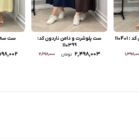
11040
ست پلوشرت و دامن ناردون کد:
ست سه تیک
110399
۵۹۸,۰۰۲
۲,۴۹۸,۰۰۳
۲,۶۹۸,۰۰۰
۱,۳۹۸,۰۰
تومان