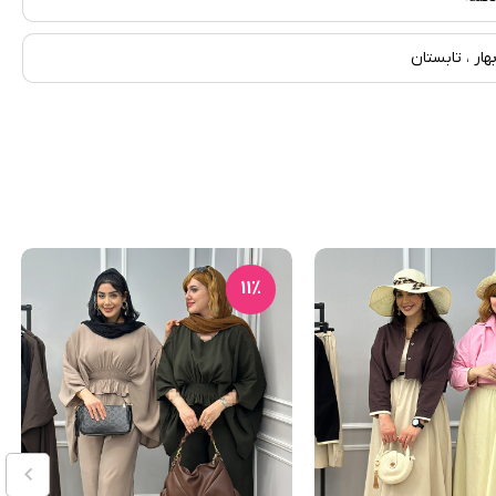
هار ، تابستان
11٪