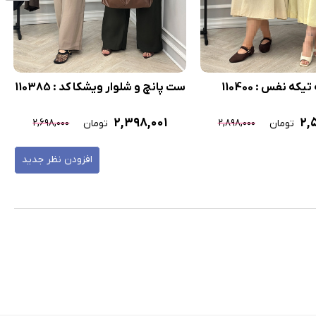
ه نفس : 110400
ست پانچ و شلوار ویشکا کد : 110385
۲,۳۹۸,۰۰۱
۲,
۲,۶۹۸,۰۰۰
۲,۸۹۸,۰۰۰
تومان
تومان
افزودن نظر جدید