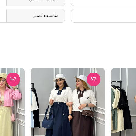
مناسبت فصلی
ب
10٪
7٪