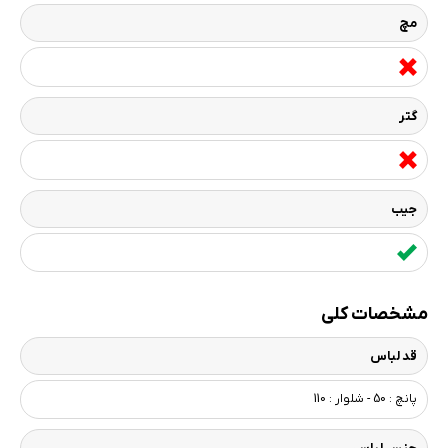
مچ
گتر
جیب
مشخصات کلی
قد لباس
پانچ : 50 - شلوار : 110