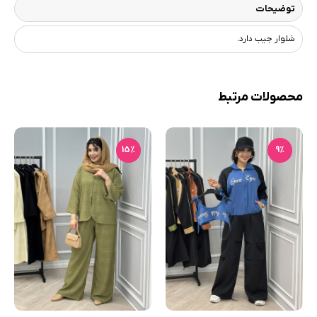
توضیحات
شلوار جیب دارد.
محصولات مرتبط
15٪
9٪