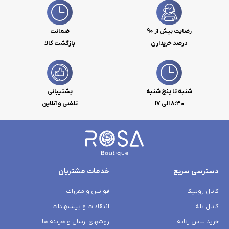
رضایت بیش از 90
ضمانت
درصد خریدارن
بازگشت کالا
شنبه تا پنج شنبه
پشتیبانی
۸:۳۰ الی 17
تلفنی و آنلاین
دسترسی سریع
خدمات مشتریان
کانال روبیکا
قوانین و مقررات
کانال بله
انتقادات و پیشنهادات
خرید لباس زنانه
روشهای ارسال و هزینه ها