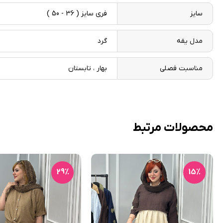
سایز
فری سایز ( 36 - 50 )
مدل یقه
گرد
مناسبت فصلی
بهار ، تابستان
محصولات مرتبط
29٪
15٪