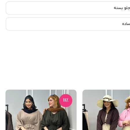
لو بسته
اده
11٪