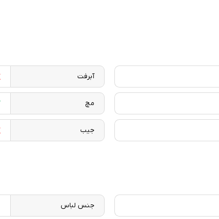
آبرفت
مچ
جیب
جنس لباس
ت