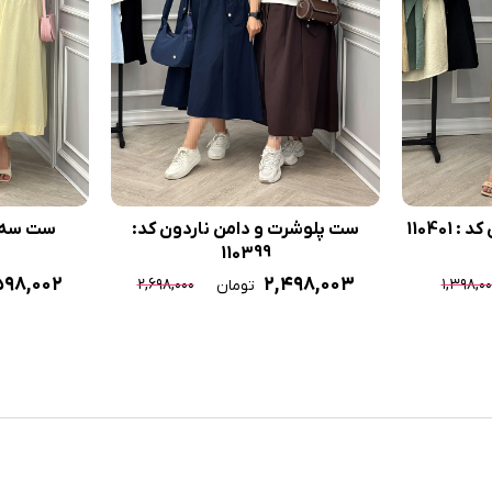
11040
ست پلوشرت و دامن ناردون کد:
ست سه تیک
110399
۵۹۸,۰۰۲
۲,۴۹۸,۰۰۳
۲,۶۹۸,۰۰۰
۱,۳۹۸,۰۰
تومان