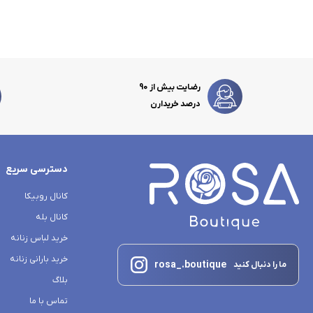
رضایت بیش از 90
درصد خریدارن
دسترسی سریع
کانال روبیکا
کانال بله
خرید لباس زنانه
خرید بارانی زنانه
rosa_.boutique
ما را دنبال کنید
بلاگ
تماس با ما