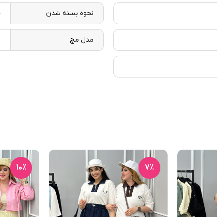
نحوه بسته شدن
ج
مدل مچ
س
10٪
7٪