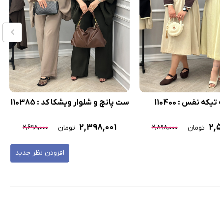
ه نفس : 110400
ست پانچ و شلوار ویشکا کد : 110385
۲,۳۹۸,۰۰۱
۲,
۲,۶۹۸,۰۰۰
۲,۸۹۸,۰۰۰
تومان
تومان
افزودن نظر جدید