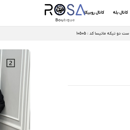
کانال بله
کانال روبیکا
ست دو تیکه ماتیسا کد : 10505