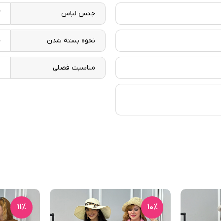
جنس لباس
ک
نحوه بسته شدن
ج
مناسبت فصلی
ب
11٪
10٪