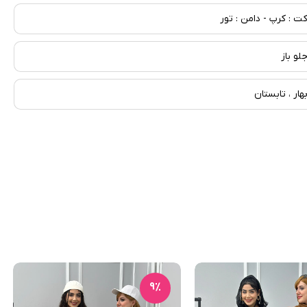
ت : کرپ - دامن : تور
لو باز
هار ، تابستان
9٪