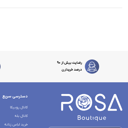
رضایت بیش از 90
درصد خریدارن
دسترسی سریع
کانال روبیکا
کانال بله
خرید لباس زنانه