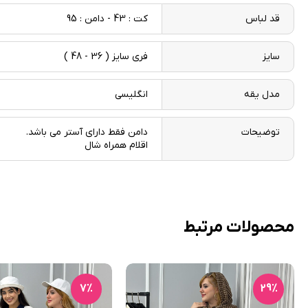
قد لباس
کت : 43 - دامن : 95
سایز
فری سایز ( 36 - 48 )
مدل یقه
انگلیسی
توضیحات
دامن فقط دارای آستر می باشد.
اقلام همراه شال
محصولات مرتبط
7٪
29٪