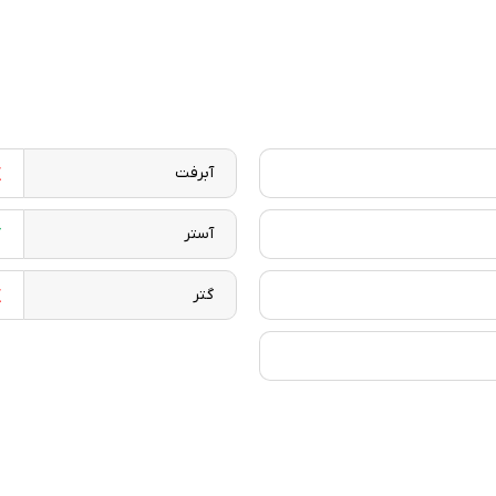
آبرفت
آستر
گتر