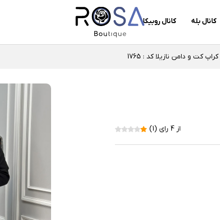
کانال بله
کانال روبیکا
کراپ کت و دامن نازیلا کد : 1765
از 4 رای (1)