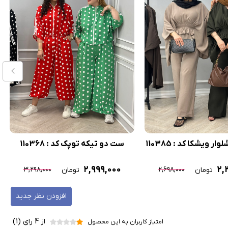
ر ویشکا کد : 110385
ست دو تیکه توپک کد : 110368
۲,۹۹۹,۰۰۰
۲,
۳,۲۹۸,۰۰۰
۲,۶۹۸,۰۰۰
تومان
تومان
افزودن نظر جدید
از 4 رای (1)
امتیاز کاربران به این محصول