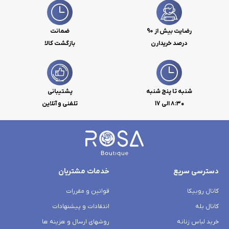
رضایت بیش از 90
ضمانت
درصد خریدارن
بازگشت کالا
شنبه تا پنج شنبه
پشتیبانی
۸:۳۰ الی 17
تلفنی و آنلاین
دسترسی سریع
خدمات مشتریان
کانال روبیکا
قوانین و مقررات
کانال بله
انتقادات و پیشنهادات
خرید لباس زنانه
روشهای ارسال و هزینه ها