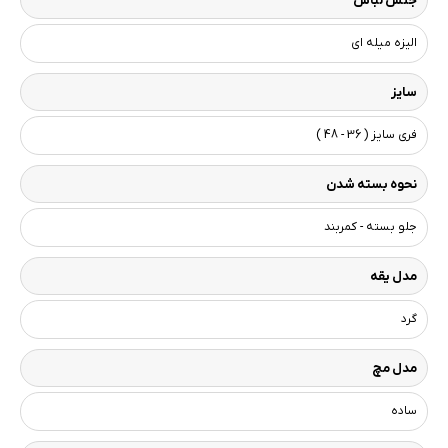
جنس لباس
الیزه میله ای
سایز
فری سایز ( 36 - 48 )
نحوه بسته شدن
جلو بسته - کمربند
مدل یقه
گرد
مدل مچ
ساده