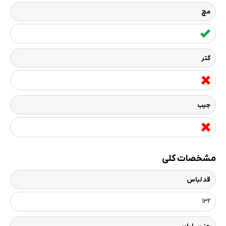
مچ
گتر
جیب
مشخصات کلی
قد لباس
132