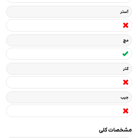
آستر
مچ
گتر
جیب
مشخصات کلی