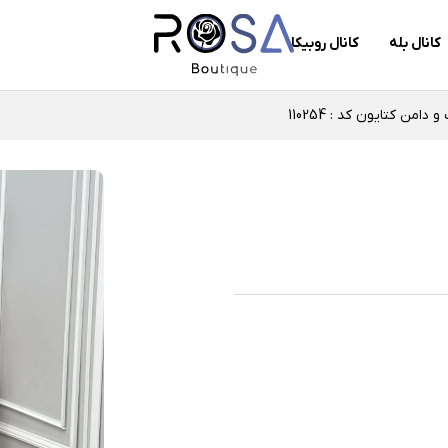
کانال بله
کانال روبیکا
 دامن کتایون کد : 110254