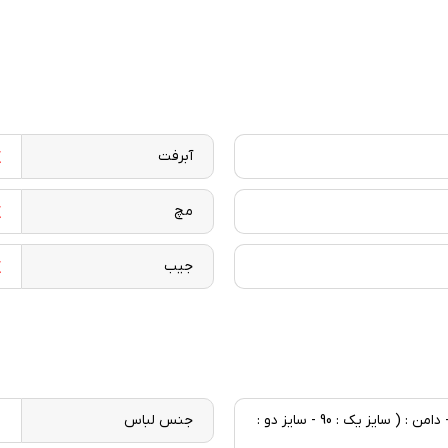
آبرفت
مچ
جیب
کت : ( سایز یک : 46 - سایز دو : 48 ) - دامن : ( سایز یک : 90 - سایز دو :
جنس لباس
ل