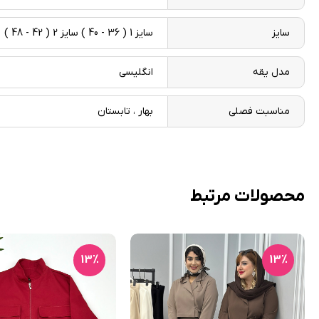
سایز
سایز 1 ( 36 - 40 ) سایز 2 ( 42 - 48 )
مدل یقه
انگلیسی
مناسبت فصلی
بهار ، تابستان
محصولات مرتبط
13٪
13٪