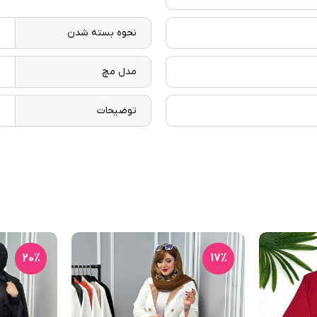
نحوه بسته شدن
د
مدل مچ
پ
توضیحات
پ
20٪
17٪