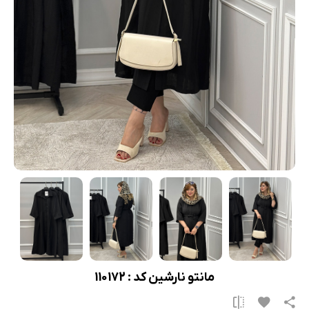
مانتو نارشین کد : 110172