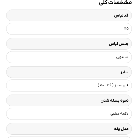
مشخصات کلی
قد لباس
115
جنس لباس
شانتون
سایز
فری سایز ( 36 - 50 )
نحوه بسته شدن
دکمه مخفی
مدل یقه