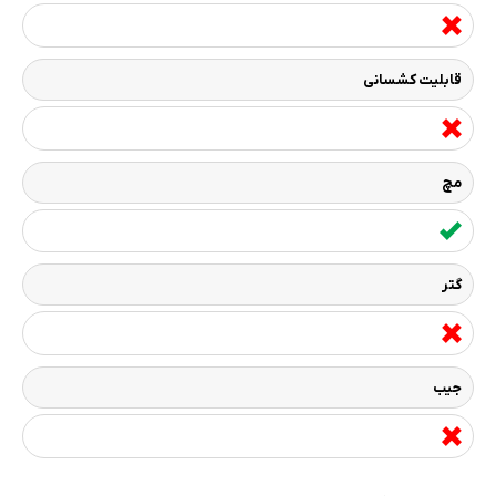
قابلیت کشسانی
مچ
گتر
جیب