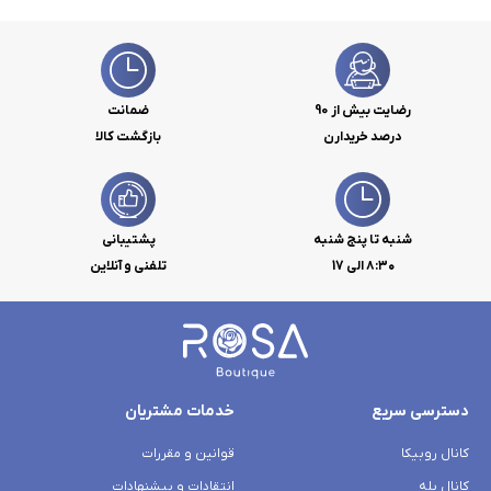
رضایت بیش از 90
ضمانت
درصد خریدارن
بازگشت کالا
شنبه تا پنج شنبه
پشتیبانی
۸:۳۰ الی 17
تلفنی و آنلاین
دسترسی سریع
خدمات مشتریان
کانال روبیکا
قوانین و مقررات
کانال بله
انتقادات و پیشنهادات