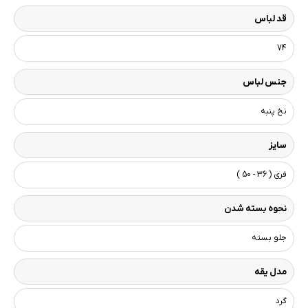
قد لباس
74
جنس لباس
نخ پنبه
سایز
فری ( 36 - 50 )
نحوه بسته شدن
جلو بسته
مدل یقه
گرد