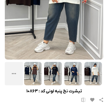
تیشرت نخ پنبه لونی کد : 10863