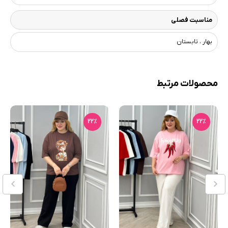
مناسبت فصلی
بهار ، تابستان
محصولات مرتبط
22٪
22٪