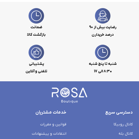
رضایت بیش از 90
ضمانت
درصد خریدارن
بازگشت کالا
شنبه تا پنج شنبه
پشتیبانی
۸:۳۰ الی 17
تلفنی و آنلاین
دسترسی سریع
خدمات مشتریان
کانال روبیکا
قوانین و مقررات
کانال بله
انتقادات و پیشنهادات