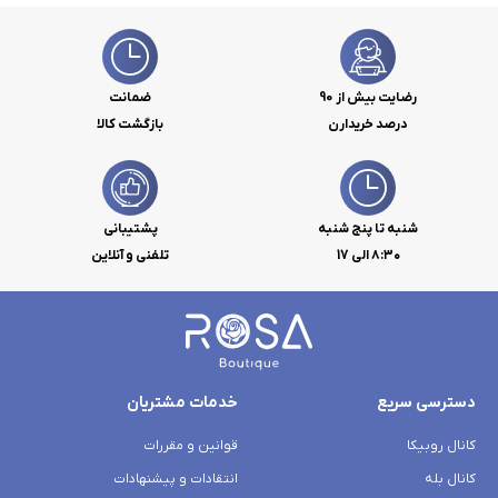
رضایت بیش از 90
ضمانت
درصد خریدارن
بازگشت کالا
شنبه تا پنج شنبه
پشتیبانی
۸:۳۰ الی 17
تلفنی و آنلاین
دسترسی سریع
خدمات مشتریان
کانال روبیکا
قوانین و مقررات
کانال بله
انتقادات و پیشنهادات