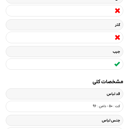
گتر
جیب
مشخصات کلی
قد لباس
کت : 50 - دامن : 96
جنس لباس