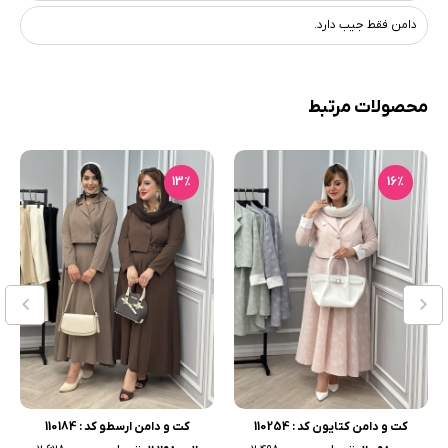
دامن فقط جیب دارد.
محصولات مرتبط
13٪
16٪
کت و دامن کتایون کد : 110254
کت و دامن ارسطو کد : 110184