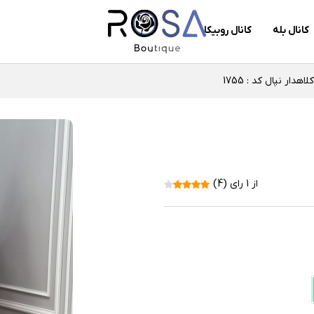
کانال بله
کانال روبیکا
دار نپال کد : 1755
از 1 رای (4)