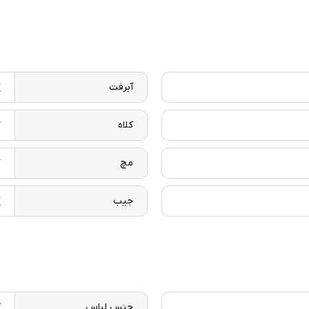
آبرفت
کلاه
مچ
جیب
جنس لباس
ک