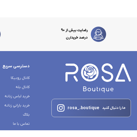
رضایت بیش از 90
درصد خریدارن
دسترسی سریع
کانال روبیکا
کانال بله
خرید لباس زنانه
خرید بارانی زنانه
rosa_.boutique
ما را دنبال کنید
بلاگ
تماس با ما
درباره ما