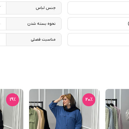
جنس لباس
ک
نحوه بسته شدن
ج
مناسبت فصلی
ب
19٪
20٪