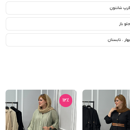
رپ شانتون
لو باز
هار ، تابستان
12٪