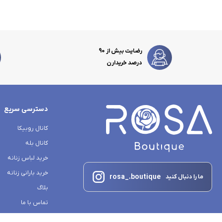
رضایت بیش از 90
درصد خریدارن
دسترسی سریع
کانال روبیکا
کانال بله
خرید لباس زنانه
خرید بارانی زنانه
rosa_.boutique
ما را دنبال کنید
بلاگ
تماس با ما
درباره ما