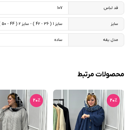
قد لباس
107
سایز
سایز 1 ( 36 - 42 ) - سایز 2 ( 44 - 50 )
مدل یقه
ساده
محصولات مرتبط
20٪
20٪