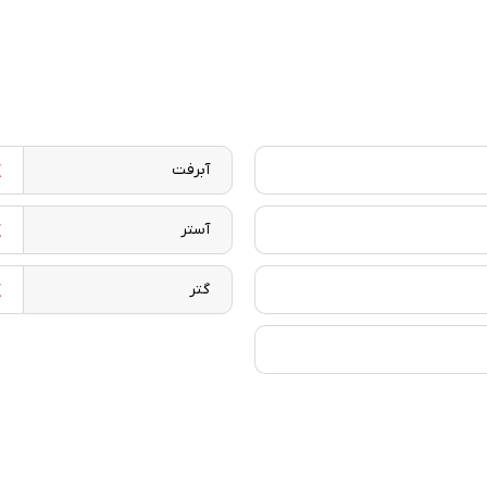
آبرفت
آستر
گتر