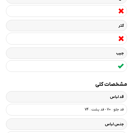
گتر
جیب
مشخصات کلی
قد لباس
قد جلو : 70 - قد پشت : 74
جنس لباس