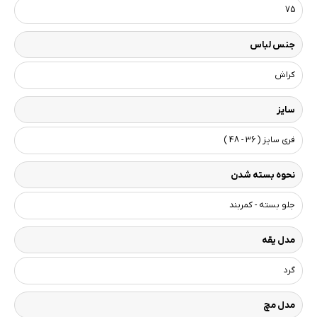
75
جنس لباس
کراش
سایز
فری سایز ( 36 - 48 )
نحوه بسته شدن
جلو بسته - کمربند
مدل یقه
گرد
مدل مچ