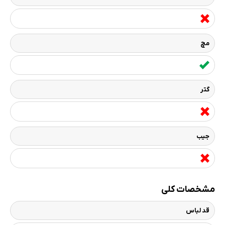
مچ
گتر
جیب
مشخصات کلی
قد لباس