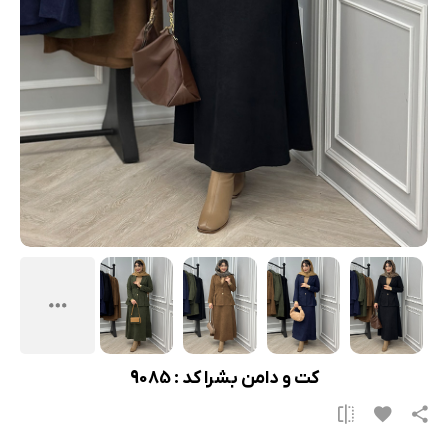
کت و دامن بشرا کد : 9085