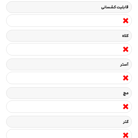
قابلیت کشسانی
کلاه
آستر
مچ
گتر