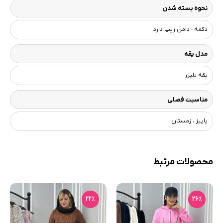
نحوه بسته شدن
دکمه - دامن زیپ دارد
مدل یقه
یقه بلیزر
مناسبت فصلی
پاییز ، زمستان
محصولات مرتبط
22٪
26٪