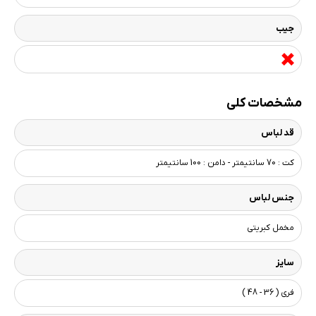
جیب
مشخصات کلی
قد لباس
کت : 70 سانتیمتر - دامن : 100 سانتیمتر
جنس لباس
مخمل کبریتی
سایز
فری ( 36 - 48 )