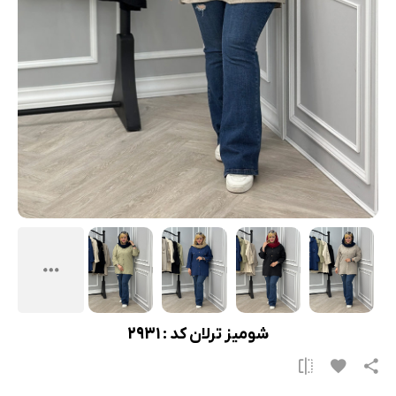
شومیز ترلان کد : 2931