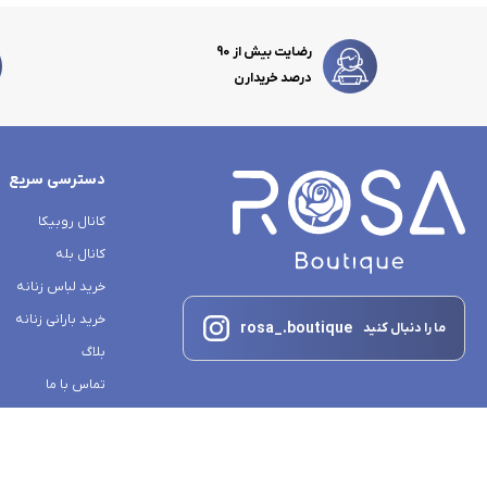
رضایت بیش از 90
درصد خریدارن
دسترسی سریع
کانال روبیکا
کانال بله
خرید لباس زنانه
خرید بارانی زنانه
rosa_.boutique
ما را دنبال کنید
بلاگ
تماس با ما
درباره ما