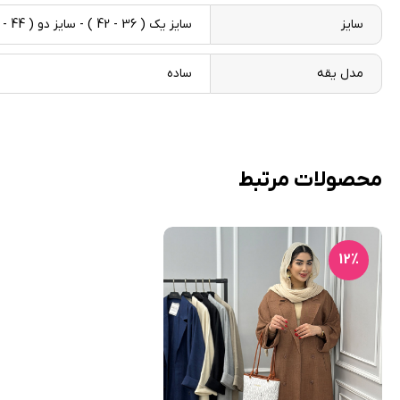
سایز
سایز یک ( 36 - 42 ) - سایز دو ( 44 - 50 )
مدل یقه
ساده
محصولات مرتبط
12٪