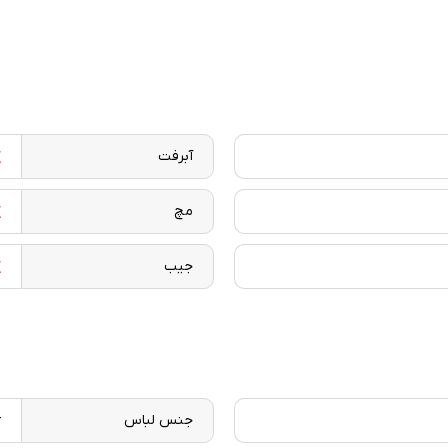
آبرفت
مچ
جیب
جنس لباس
ژ